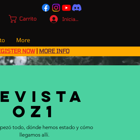
Carrito
Iniciar sesión
to
More
EGISTER NOW
|
MORE INFO
evista
OZ1
ezó todo, dónde hemos estado y cómo
llegamos allí.