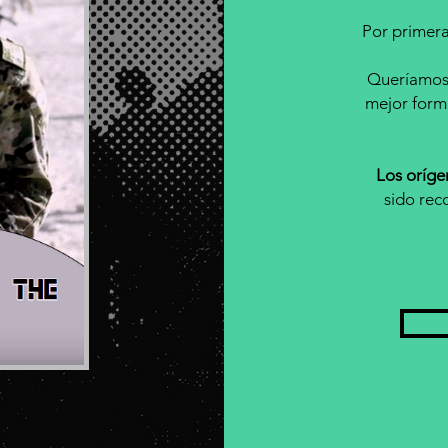
Por primera
Queríamos 
mejor form
Los orígen
sido rec