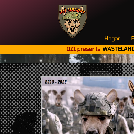
Hogar
E
OZ1 presents:
WASTELAND