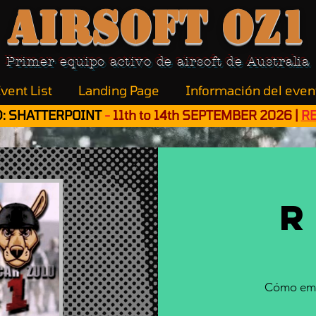
Airsoft OZ1
Primer equipo activo de airsoft de Australia
vent List
Landing Page
Información del even
: SHATTERPOINT
-
11th to 14th SEPTEMBER 2026 |
R
R
Cómo emp