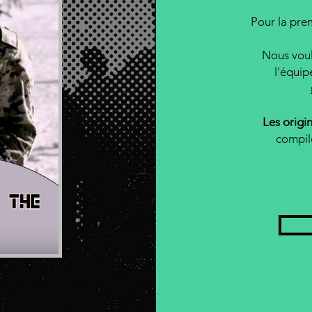
Pour la pre
Nous voul
l'équip
Les origin
compil