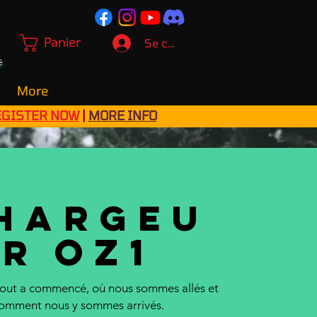
Panier
Se connecter
e
More
EGISTER NOW
|
MORE INFO
hargeu
OZ1
r
ut a commencé, où nous sommes allés et
omment nous y sommes arrivés.