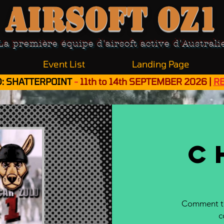
Airsoft OZ1
La première équipe d'airsoft active d'Australi
Event List
Landing Page
: SHATTERPOINT
-
11th to 14th SEPTEMBER 2026 |
R
C
Comment to
c